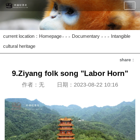
current location：
Homepage
Documentary
Intangible
＞＞＞
＞＞＞
cultural heritage
share：
9.Ziyang folk song "Labor Horn"
作者：无 日期：2023-08-22 10:16